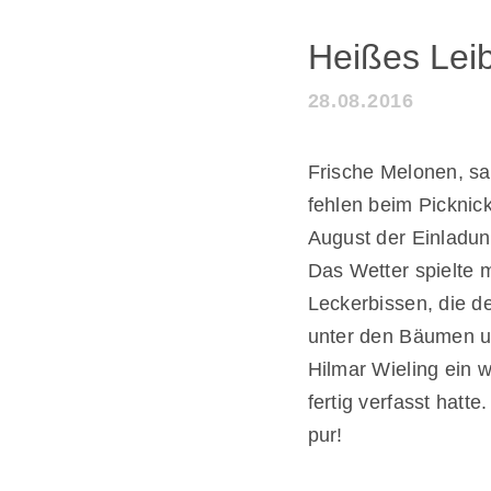
Heißes Leib
28.08.2016
Frische Melonen, sa
fehlen beim Picknic
August der Einladun
Das Wetter spielte 
Leckerbissen, die d
unter den Bäumen un
Hilmar Wieling ein 
fertig verfasst hatt
pur!